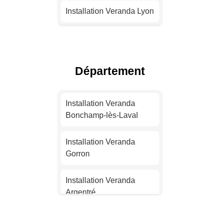
Installation Veranda Lyon
Installation Veranda
Toulouse
Département
Installation Veranda Nice
Installation Veranda
Installation Veranda
Nantes
Bonchamp-lès-Laval
Installation Veranda
Installation Veranda
Strasbourg
Gorron
Installation Veranda
Installation Veranda
Montpellier
Argentré
Installation Veranda
Installation Veranda