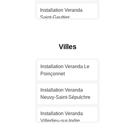
Installation Veranda
Installation Veranda
Montpellier
Saint-Gaultier
Installation Veranda
Installation Veranda
Bordeaux
Levroux
Villes
Installation Veranda Lille
Installation Veranda Le
Poinçonnet
Installation Veranda Le
Installation Veranda
Poinçonnet
Rennes
Installation Veranda
Déols
Installation Veranda
Installation Veranda
Neuvy-Saint-Sépulchre
Reims
Installation Veranda
Issoudun
Installation Veranda
Installation Veranda Le
Villedieu-sur-Indre
Havre
Installation Veranda
Saint-Maur