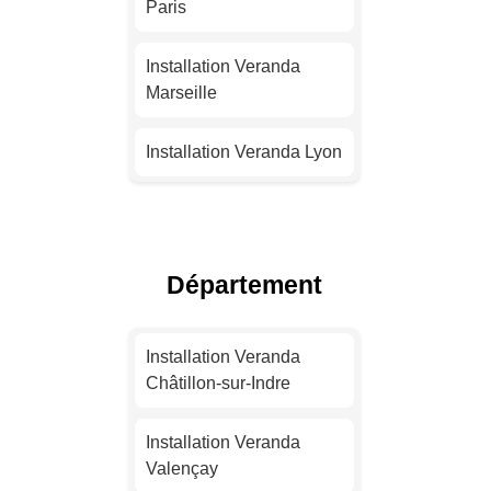
Paris
Installation Veranda
Marseille
Installation Veranda Lyon
Installation Veranda
Toulouse
Département
Installation Veranda Nice
Installation Veranda
Installation Veranda
Nantes
Châtillon-sur-Indre
Installation Veranda
Installation Veranda
Strasbourg
Valençay