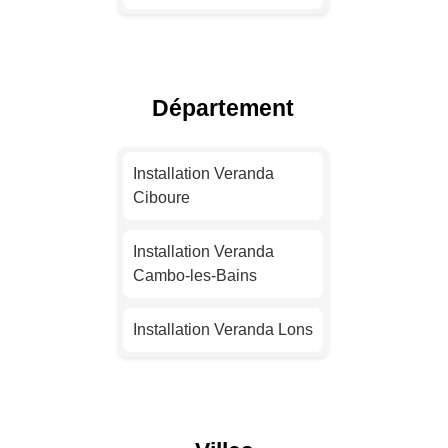
Installation Veranda
Toulouse
Département
Installation Veranda Nice
Installation Veranda
Installation Veranda
Nantes
Ciboure
Installation Veranda
Installation Veranda
Strasbourg
Cambo-les-Bains
Installation Veranda
Installation Veranda Lons
Montpellier
Installation Veranda
Installation Veranda
Saint-Jean-de-Luz
Bordeaux