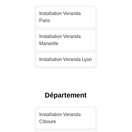
Installation Veranda
Paris
Installation Veranda
Marseille
Installation Veranda Lyon
Installation Veranda
Toulouse
Département
Installation Veranda Nice
Installation Veranda
Installation Veranda
Nantes
Ciboure