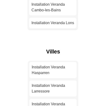
Installation Veranda
Installation Veranda
Strasbourg
Cambo-les-Bains
Installation Veranda
Installation Veranda Lons
Montpellier
Installation Veranda
Installation Veranda
Saint-Jean-de-Luz
Bordeaux
Villes
Installation Veranda
Installation Veranda Lille
Hendaye
Installation Veranda
Installation Veranda
Installation Veranda
Hasparren
Rennes
Urrugne
Installation Veranda
Installation Veranda
Installation Veranda
Larressore
Reims
Orthez
Installation Veranda