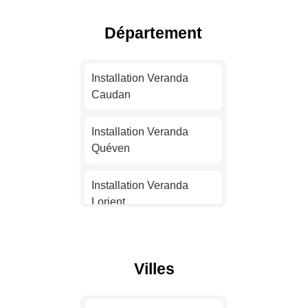
Toulouse
Département
Installation Veranda Nice
Installation Veranda
Installation Veranda
Nantes
Caudan
Installation Veranda
Installation Veranda
Strasbourg
Quéven
Installation Veranda
Installation Veranda
Montpellier
Lorient
Installation Veranda
Installation Veranda
Bordeaux
Pluvigner
Villes
Installation Veranda Lille
Installation Veranda