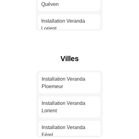
Strasbourg
Quéven
Installation Veranda
Installation Veranda
Montpellier
Lorient
Installation Veranda
Installation Veranda
Bordeaux
Pluvigner
Villes
Installation Veranda Lille
Installation Veranda
Saint-Avé
Installation Veranda
Installation Veranda
Ploemeur
Rennes
Installation Veranda
Vannes
Installation Veranda
Installation Veranda
Lorient
Reims
Installation Veranda
Ploemeur
Installation Veranda
Installation Veranda Le
Férel