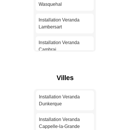
Nantes
Wasquehal
Installation Veranda
Installation Veranda
Strasbourg
Lambersart
Installation Veranda
Installation Veranda
Montpellier
Cambrai
Installation Veranda
Installation Veranda
Bordeaux
Villeneuve-d'Ascq
Villes
Installation Veranda Lille
Installation Veranda
Dunkerque
Installation Veranda
Installation Veranda
Dunkerque
Rennes
Installation Veranda
Tourcoing
Installation Veranda
Installation Veranda
Cappelle-la-Grande