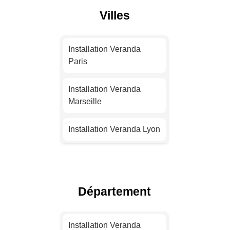
Villes
Installation Veranda
Paris
Installation Veranda
Marseille
Installation Veranda Lyon
Installation Veranda
Toulouse
Département
Installation Veranda Nice
Installation Veranda
Installation Veranda