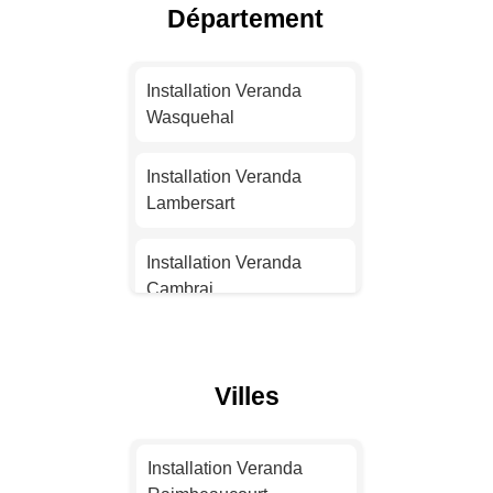
Département
Installation Veranda Nice
Installation Veranda
Installation Veranda
Nantes
Wasquehal
Installation Veranda
Installation Veranda
Strasbourg
Lambersart
Installation Veranda
Installation Veranda
Montpellier
Cambrai
Installation Veranda
Installation Veranda
Bordeaux
Villeneuve-d'Ascq
Villes
Installation Veranda Lille
Installation Veranda
Dunkerque
Installation Veranda
Installation Veranda