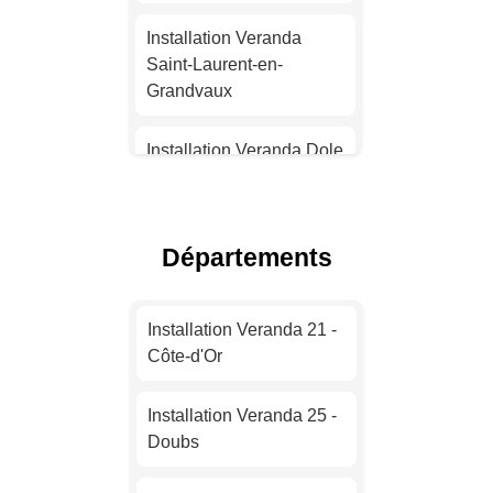
Installation Veranda
Installation Veranda
Strasbourg
Saint-Laurent-en-
Grandvaux
Installation Veranda
Montpellier
Installation Veranda Dole
Installation Veranda
Installation Veranda
Bordeaux
Arbois
Départements
Installation Veranda Lille
Installation Veranda
Saint-Aubin
Installation Veranda 21 -
Installation Veranda
Côte-d'Or
Rennes
Installation Veranda
Montmorot
Installation Veranda 25 -
Installation Veranda
Doubs
Reims
Installation Veranda