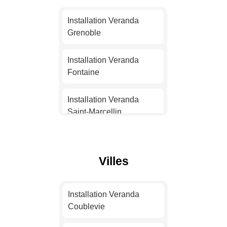
Installation Veranda
Installation Veranda
Nantes
Grenoble
Installation Veranda
Installation Veranda
Strasbourg
Fontaine
Installation Veranda
Installation Veranda
Montpellier
Saint-Marcellin
Installation Veranda
Installation Veranda
Bordeaux
Eybens
Villes
Installation Veranda Lille
Installation Veranda
Bourgoin-Jallieu
Installation Veranda
Installation Veranda
Coublevie
Rennes
Installation Veranda