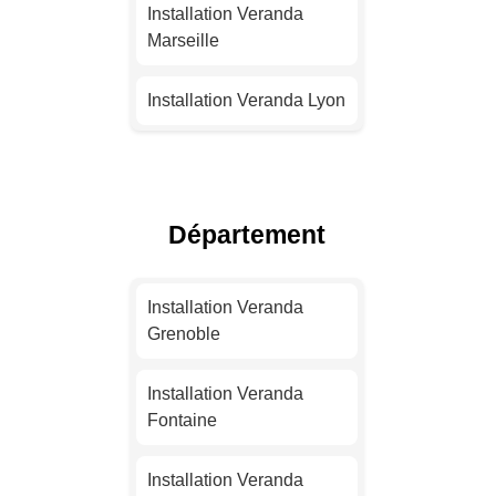
Installation Veranda
Marseille
Installation Veranda Lyon
Installation Veranda
Toulouse
Département
Installation Veranda Nice
Installation Veranda
Installation Veranda
Nantes
Grenoble
Installation Veranda
Installation Veranda
Strasbourg
Fontaine
Installation Veranda
Installation Veranda