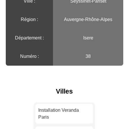
Ville :️
Seyssinet-Pariset
Région :️
Auvergne-Rhône-Alpes
Département :
Isere
Numéro :
38
Villes
Installation Veranda
Paris