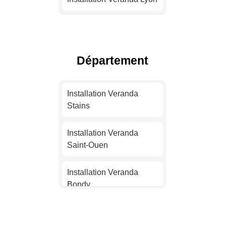
Installation Veranda
Toulouse
Département
Installation Veranda Nice
Installation Veranda
Installation Veranda
Nantes
Stains
Installation Veranda
Installation Veranda
Strasbourg
Saint-Ouen
Installation Veranda
Installation Veranda
Montpellier
Bondy
Installation Veranda
Installation Veranda
Bordeaux
Aubervilliers