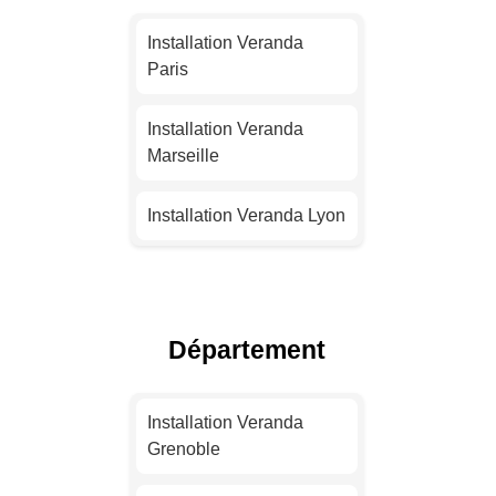
Installation Veranda
Paris
Installation Veranda
Marseille
Installation Veranda Lyon
Installation Veranda
Toulouse
Département
Installation Veranda Nice
Installation Veranda
Installation Veranda
Nantes
Grenoble