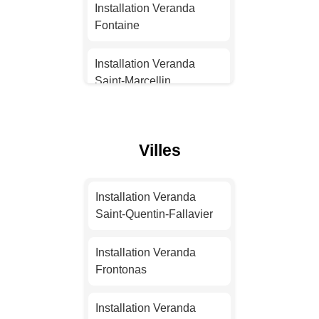
Installation Veranda
Installation Veranda
Strasbourg
Fontaine
Installation Veranda
Installation Veranda
Montpellier
Saint-Marcellin
Installation Veranda
Installation Veranda
Bordeaux
Eybens
Villes
Installation Veranda Lille
Installation Veranda
Bourgoin-Jallieu
Installation Veranda
Installation Veranda
Saint-Quentin-Fallavier
Rennes
Installation Veranda
Meylan
Installation Veranda
Installation Veranda
Frontonas
Reims
Installation Veranda
Seyssinet-Pariset
Installation Veranda