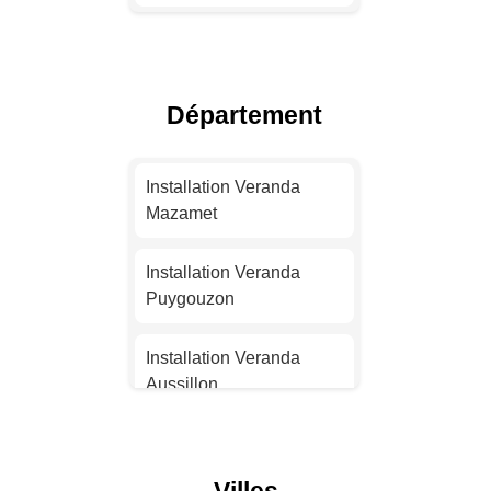
Installation Veranda
Toulouse
Département
Installation Veranda Nice
Installation Veranda
Installation Veranda
Nantes
Mazamet
Installation Veranda
Installation Veranda
Strasbourg
Puygouzon
Installation Veranda
Installation Veranda
Montpellier
Aussillon
Installation Veranda
Installation Veranda
Bordeaux
Marssac-sur-Tarn