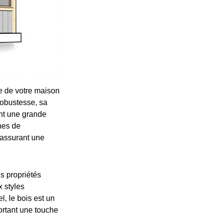
re de votre maison
robustesse, sa
ant une grande
rnes de
, assurant une
s propriétés
x styles
l, le bois est un
ortant une touche