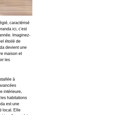
égié, caractérisé
anda ici, c'est
l'année. Imaginez-
el étoilé de
nda devient une
tre maison et
ir les
stallée à
 avancées
e intérieure,
 les habitations
nda est une
 local. Elle