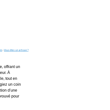
om
-
Vous êtes un artisan ?
, offrant un
eur. À
le, tout en
agiez un coin
ation d'une
éprouvé pour