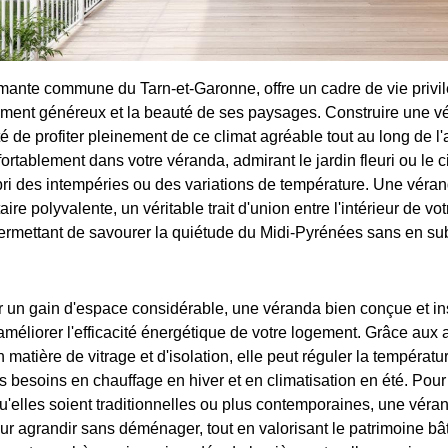
mante commune du Tarn-et-Garonne, offre un cadre de vie privil
ement généreux et la beauté de ses paysages. Construire une vér
ilité de profiter pleinement de ce climat agréable tout au long de 
fortablement dans votre véranda, admirant le jardin fleuri ou le ci
abri des intempéries ou des variations de température. Une véra
re polyvalente, un véritable trait d'union entre l'intérieur de vo
 permettant de savourer la quiétude du Midi-Pyrénées sans en sub
r un gain d'espace considérable, une véranda bien conçue et in
améliorer l'efficacité énergétique de votre logement. Grâce aux
matière de vitrage et d'isolation, elle peut réguler la températur
s besoins en chauffage en hiver et en climatisation en été. Pour
qu'elles soient traditionnelles ou plus contemporaines, une véra
ur agrandir sans déménager, tout en valorisant le patrimoine bâti