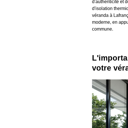
d'authenticité et
d'isolation thermi
véranda à Lafrança
moderne, en appui)
commune.
L'importa
votre vér