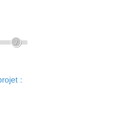
7
rojet :