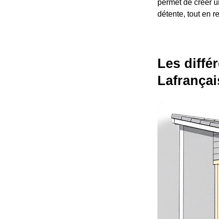
permet de créer u
détente, tout en r
Les diffé
Lafrançai