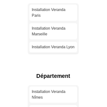
Installation Veranda
Paris
Installation Veranda
Marseille
Installation Veranda Lyon
Installation Veranda
Toulouse
Département
Installation Veranda Nice
Installation Veranda
Installation Veranda
Nantes
Nîmes