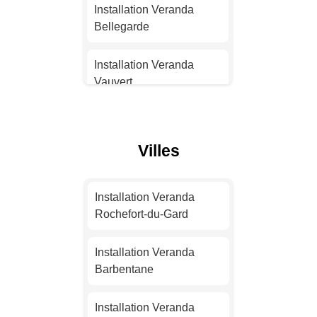
Installation Veranda
Installation Veranda
Strasbourg
Bellegarde
Installation Veranda
Installation Veranda
Montpellier
Vauvert
Installation Veranda
Installation Veranda Les
Bordeaux
Angles
Villes
Installation Veranda Lille
Installation Veranda Alès
Installation Veranda
Installation Veranda
Installation Veranda
Rochefort-du-Gard
Rennes
Pont-Saint-Esprit
Installation Veranda
Installation Veranda
Installation Veranda
Barbentane
Reims
Aigues-Mortes
Installation Veranda