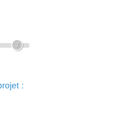
7
rojet :