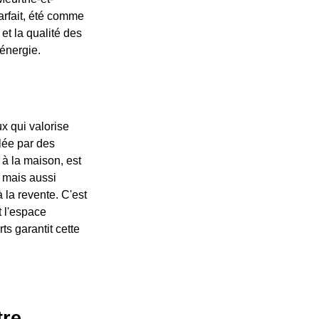
arfait, été comme
et la qualité des
énergie.
x qui valorise
lée par des
à la maison, est
 mais aussi
à la revente. C'est
t l'espace
s garantit cette
tre