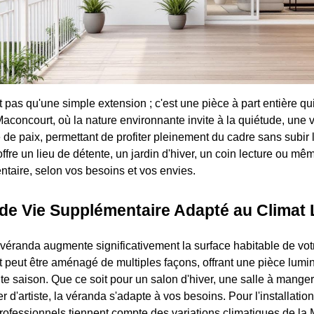
pas qu'une simple extension ; c'est une pièce à part entière qui
 Maconcourt, où la nature environnante invite à la quiétude, une
 de paix, permettant de profiter pleinement du cadre sans subir 
offre un lieu de détente, un jardin d'hiver, un coin lecture ou mê
aire, selon vos besoins et vos envies.
de Vie Supplémentaire Adapté au Climat 
 véranda augmente significativement la surface habitable de vo
 peut être aménagé de multiples façons, offrant une pièce lumi
te saison. Que ce soit pour un salon d'hiver, une salle à manger
ier d'artiste, la véranda s'adapte à vos besoins. Pour l'installati
rofessionnels tiennent compte des variations climatiques de la 