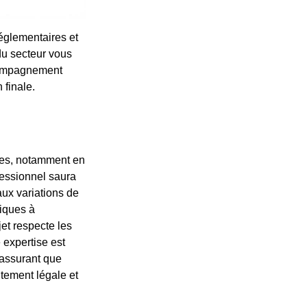
réglementaires et
du secteur vous
ccompagnement
 finale.
ies, notamment en
fessionnel saura
aux variations de
fiques à
et respecte les
 expertise est
, assurant que
itement légale et