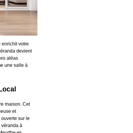
 enrichit votre
 véranda devient
les aléas
me une salle à
Local
tre maison. Cet
neuse et
 ouverte sur le
on véranda à
Meurthe-et-