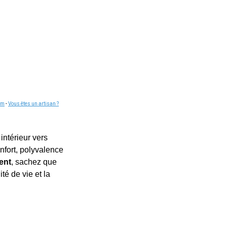
om
-
Vous êtes un artisan ?
intérieur vers
onfort, polyvalence
ent
, sachez que
té de vie et la