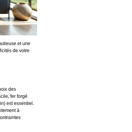
nutieuse et une
icités de votre
hoix des
ile, fer forgé
n) est essentiel.
aitement à
contraintes