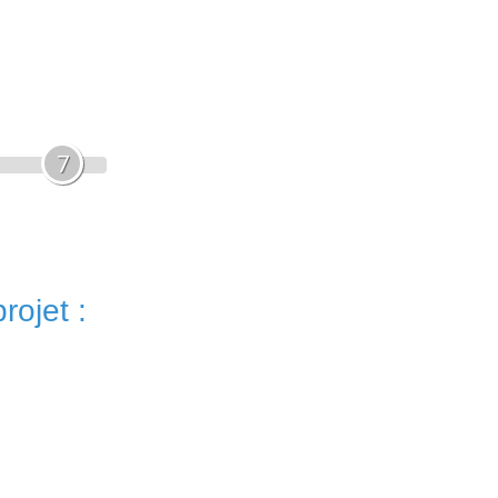
7
rojet :