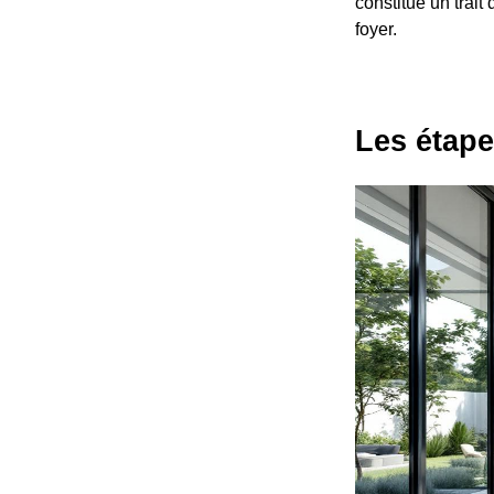
constitue un trait 
foyer.
Les étape