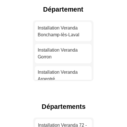
Département
Installation Veranda Nice
Installation Veranda
Installation Veranda
Nantes
Bonchamp-lès-Laval
Installation Veranda
Installation Veranda
Strasbourg
Gorron
Installation Veranda
Installation Veranda
Montpellier
Argentré
Installation Veranda
Installation Veranda
Bordeaux
Changé
Départements
Installation Veranda Lille
Installation Veranda
Meslay-du-Maine
Installation Veranda 72 -