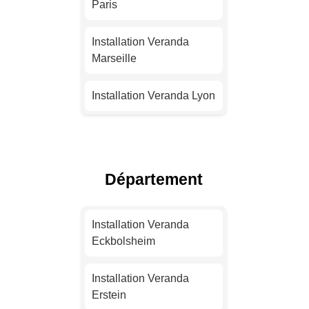
Paris
Installation Veranda
Marseille
Installation Veranda Lyon
Installation Veranda
Toulouse
Département
Installation Veranda Nice
Installation Veranda
Installation Veranda
Nantes
Eckbolsheim
Installation Veranda
Installation Veranda
Strasbourg
Erstein