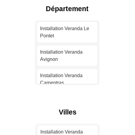
Département
Installation Veranda Nice
Installation Veranda
Installation Veranda Le
Nantes
Pontet
Installation Veranda
Installation Veranda
Strasbourg
Avignon
Installation Veranda
Installation Veranda
Montpellier
Carpentras
Installation Veranda
Installation Veranda Apt
Bordeaux
Villes
Installation Veranda
Installation Veranda Lille
Bollène
Installation Veranda