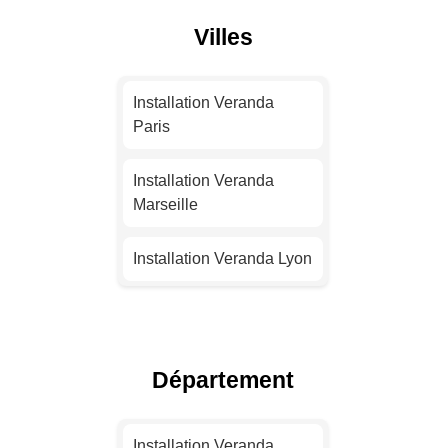
Villes
Installation Veranda
Paris
Installation Veranda
Marseille
Installation Veranda Lyon
Installation Veranda
Toulouse
Département
Installation Veranda Nice
Installation Veranda
Installation Veranda