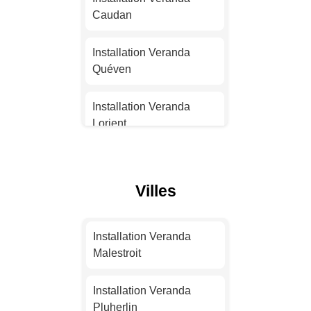
Nantes
Caudan
Installation Veranda
Installation Veranda
Strasbourg
Quéven
Installation Veranda
Installation Veranda
Montpellier
Lorient
Installation Veranda
Installation Veranda
Bordeaux
Pluvigner
Villes
Installation Veranda Lille
Installation Veranda
Saint-Avé
Installation Veranda
Installation Veranda
Malestroit
Rennes
Installation Veranda
Vannes
Installation Veranda
Installation Veranda
Pluherlin