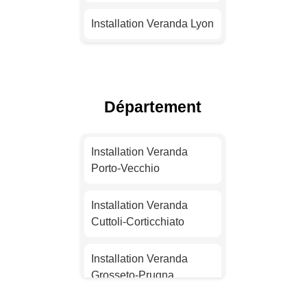
Installation Veranda Lyon
Installation Veranda
Toulouse
Département
Installation Veranda Nice
Installation Veranda
Installation Veranda
Nantes
Porto-Vecchio
Installation Veranda
Installation Veranda
Strasbourg
Cuttoli-Corticchiato
Installation Veranda
Installation Veranda
Montpellier
Grosseto-Prugna