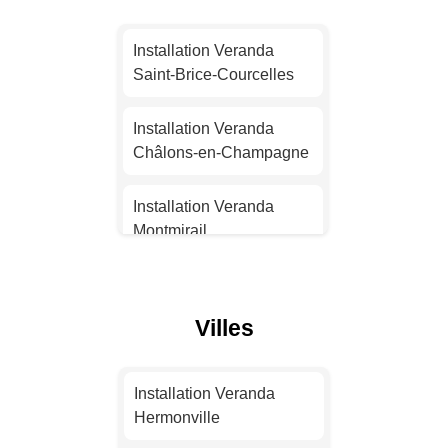
Installation Veranda
Installation Veranda
Nantes
Saint-Brice-Courcelles
Installation Veranda
Installation Veranda
Strasbourg
Châlons-en-Champagne
Installation Veranda
Installation Veranda
Montpellier
Montmirail
Installation Veranda
Installation Veranda
Bordeaux
Courtisols
Villes
Installation Veranda Lille
Installation Veranda
Suippes
Installation Veranda
Installation Veranda
Hermonville
Rennes
Installation Veranda