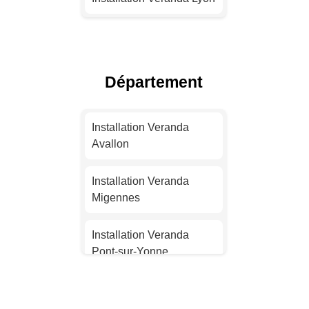
Installation Veranda
Toulouse
Département
Installation Veranda Nice
Installation Veranda
Installation Veranda
Nantes
Avallon
Installation Veranda
Installation Veranda
Strasbourg
Migennes
Installation Veranda
Installation Veranda
Montpellier
Pont-sur-Yonne
Installation Veranda
Installation Veranda
Bordeaux
Saint-Clément