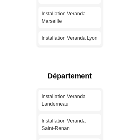
Installation Veranda
Marseille
Installation Veranda Lyon
Installation Veranda
Toulouse
Département
Installation Veranda Nice
Installation Veranda
Installation Veranda
Nantes
Landerneau
Installation Veranda
Installation Veranda
Strasbourg
Saint-Renan