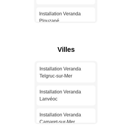
Installation Veranda
Installation Veranda
Montpellier
Plouzané
Installation Veranda
Installation Veranda
Bordeaux
Landivisiau
Villes
Installation Veranda Lille
Installation Veranda
Plabennec
Installation Veranda
Installation Veranda
Telgruc-sur-Mer
Rennes
Installation Veranda
Quimperlé
Installation Veranda
Installation Veranda
Lanvéoc
Reims
Installation Veranda
Ergué-Gabéric
Installation Veranda
Installation Veranda Le
Camaret-sur-Mer
Havre
Installation Veranda