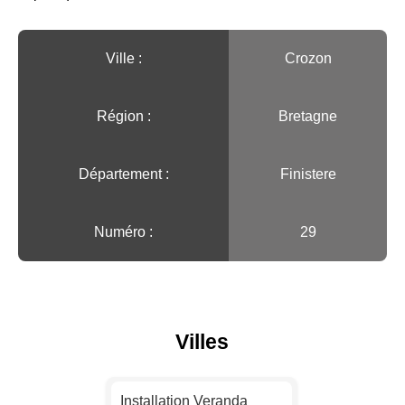
Ville :️
Crozon
Région :️
Bretagne
Département :
Finistere
Numéro :
29
Villes
Installation Veranda