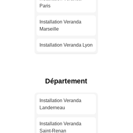
Paris
Installation Veranda
Marseille
Installation Veranda Lyon
Installation Veranda
Toulouse
Département
Installation Veranda Nice
Installation Veranda
Installation Veranda
Nantes
Landerneau
Installation Veranda
Installation Veranda
Strasbourg
Saint-Renan