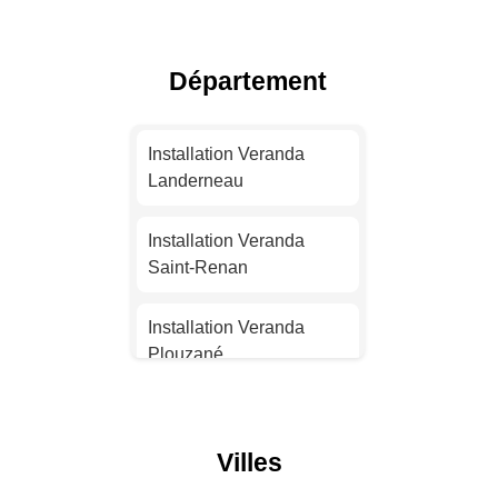
Installation Veranda
Toulouse
Département
Installation Veranda Nice
Installation Veranda
Installation Veranda
Nantes
Landerneau
Installation Veranda
Installation Veranda
Strasbourg
Saint-Renan
Installation Veranda
Installation Veranda
Montpellier
Plouzané
Installation Veranda
Installation Veranda
Bordeaux
Landivisiau
Villes