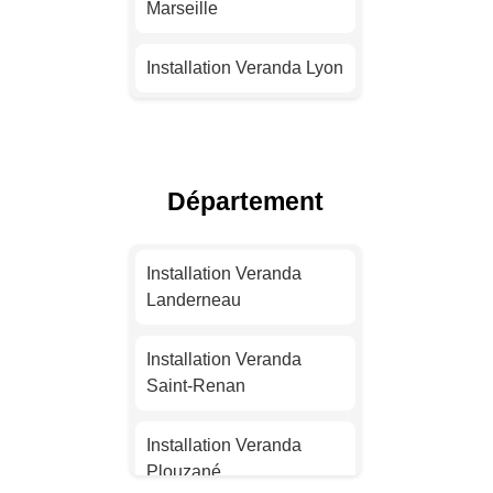
Marseille
Installation Veranda Lyon
Installation Veranda
Toulouse
Département
Installation Veranda Nice
Installation Veranda
Installation Veranda
Nantes
Landerneau
Installation Veranda
Installation Veranda
Strasbourg
Saint-Renan
Installation Veranda
Installation Veranda
Montpellier
Plouzané